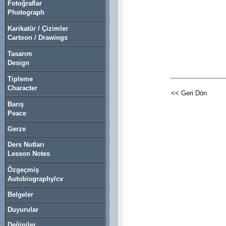
Fotoğraflar
Photograph
Karikatür / Çizimler
Cartoon / Drawings
Tasarım
Design
Tipleme
Character
<< Geri Dön
Barış
Peace
Gerze
Ders Notları
Lesson Notes
Özgeçmiş
Autobiography/cv
Belgeler
Duyurular
Değiniler