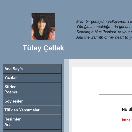
Mavi bir günaydın yolluyorum s
Yüreğimin sıcaklığını da gününe.
Sending a blue ‘bonjour’ to your
And the warmth of my heart to 
Tülay Çellek
Ana Sayfa
Yazılar
Şiirler
Poems
Söyleşiler
NE B
Tül'den Yansımalar
Resimler
https
Art