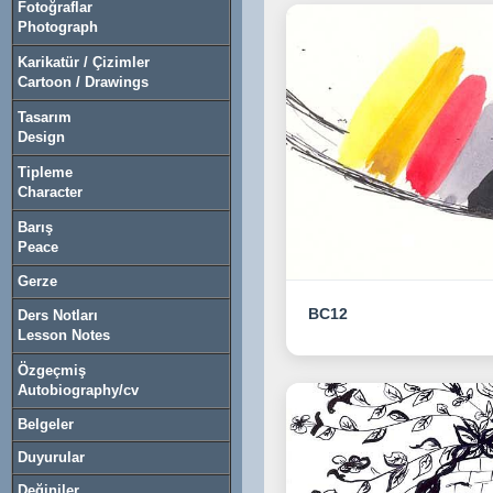
Fotoğraflar
Photograph
Karikatür / Çizimler
Cartoon / Drawings
Tasarım
Design
Tipleme
Character
Barış
Peace
Gerze
BC12
Ders Notları
Lesson Notes
Özgeçmiş
Autobiography/cv
Belgeler
Duyurular
Değiniler