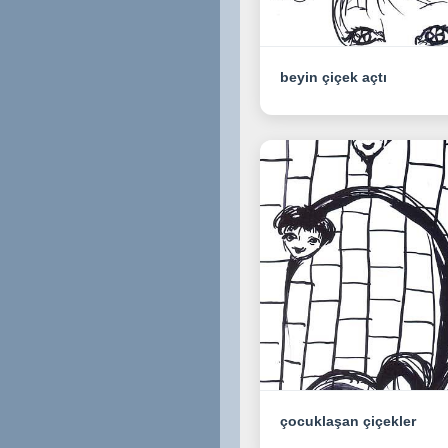
beyin çiçek açtı
çocuklaşan çiçekler