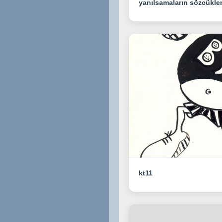
yanılsamaların sözcükler
kt11