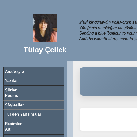
Mavi bir günaydın yolluyorum s
Yüreğimin sıcaklığını da gününe.
Sending a blue ‘bonjour’ to your
And the warmth of my heart to 
Tülay Çellek
Ana Sayfa
Yazılar
Şiirler
Poems
Söyleşiler
Tül'den Yansımalar
Resimler
Art